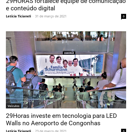
29HORAS fortalece equipe de comunicação
e conteúdo digital
Letícia Ticianeli
-
31 de março de 2021
0
Veículos
29Horas investe em tecnologia para LED
Walls no Aeroporto de Congonhas
Letícia Ticianeli
-
23 de março de 2021
0