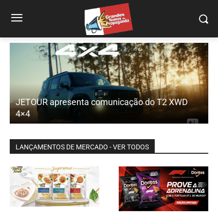
Perdigão Na Brasa reforça linha multiproteínas
com Michel Teló
LANÇAMENTOS DE MERCADO - VER TODOS