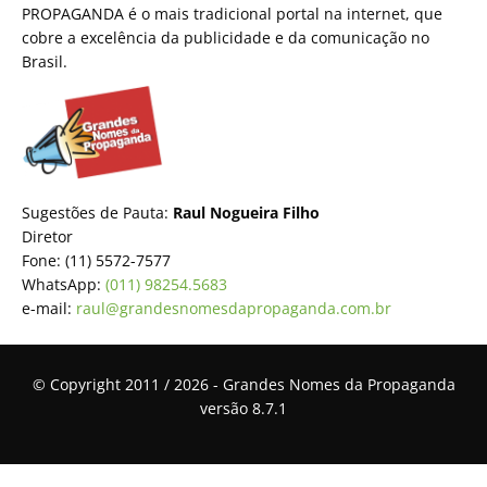
PROPAGANDA é o mais tradicional portal na internet, que
cobre a excelência da publicidade e da comunicação no
Brasil.
Sugestões de Pauta:
Raul Nogueira Filho
Diretor
Fone: (11) 5572-7577
WhatsApp:
(011) 98254.5683
e-mail:
raul@grandesnomesdapropaganda.com.br
© Copyright 2011 / 2026 - Grandes Nomes da Propaganda
versão 8.7.1