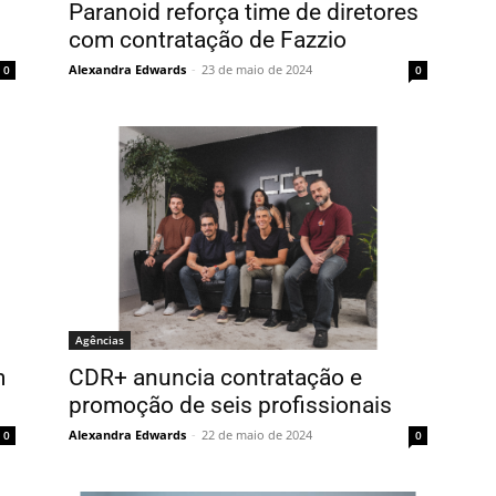
Paranoid reforça time de diretores
com contratação de Fazzio
Alexandra Edwards
-
23 de maio de 2024
0
0
Agências
m
CDR+ anuncia contratação e
promoção de seis profissionais
Alexandra Edwards
-
22 de maio de 2024
0
0