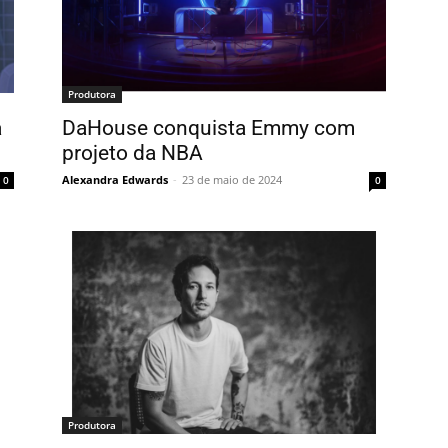
Produtora
a
DaHouse conquista Emmy com
projeto da NBA
Alexandra Edwards
-
23 de maio de 2024
0
0
Produtora