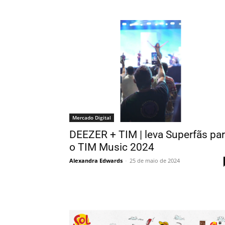
Mercado Digital
DEEZER + TIM | leva Superfãs pa
o TIM Music 2024
Alexandra Edwards
-
25 de maio de 2024