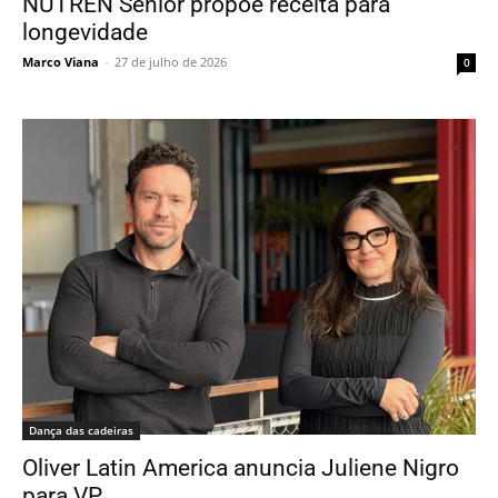
NUTREN Senior propõe receita para
longevidade
Marco Viana
-
27 de julho de 2026
0
Dança das cadeiras
Oliver Latin America anuncia Juliene Nigro
para VP