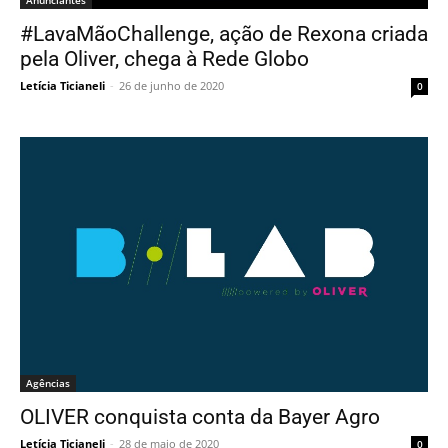
Anunciantes
#LavaMãoChallenge, ação de Rexona criada
pela Oliver, chega à Rede Globo
Letícia Ticianeli
-
26 de junho de 2020
0
Agências
OLIVER conquista conta da Bayer Agro
Letícia Ticianeli
-
28 de maio de 2020
0