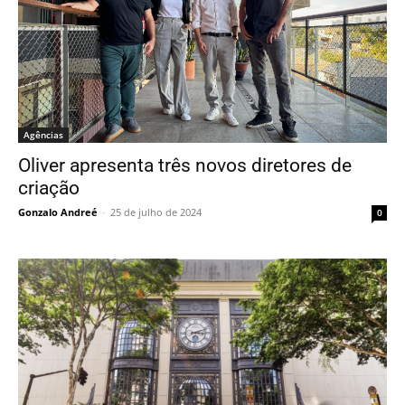
Agências
Oliver apresenta três novos diretores de
criação
Gonzalo Andreé
-
25 de julho de 2024
0