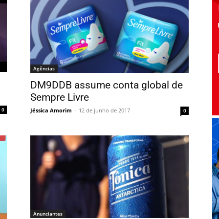
Agências
DM9DDB assume conta global de
Sempre Livre
0
Jéssica Amorim
-
12 de junho de 2017
0
Anunciantes