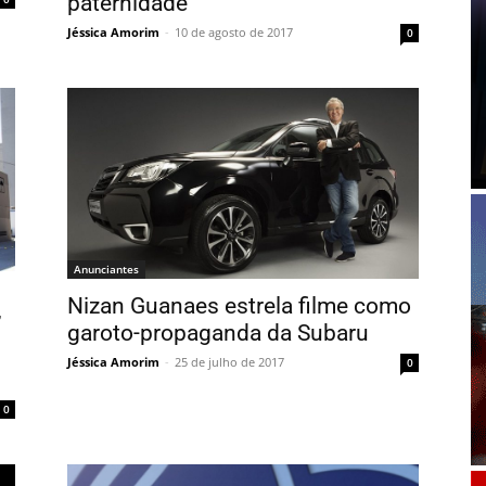
paternidade
Jéssica Amorim
-
10 de agosto de 2017
0
Anunciantes
Nizan Guanaes estrela filme como
”
garoto-propaganda da Subaru
Jéssica Amorim
-
25 de julho de 2017
0
0