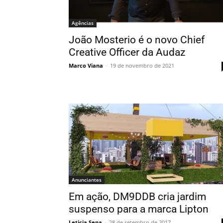
Agências
João Mosterio é o novo Chief
Creative Officer da Audaz
Marco Viana
-
19 de novembro de 2021
Anunciantes
Em ação, DM9DDB cria jardim
suspenso para a marca Lipton
Leticia Sena
-
28 de setembro de 2017