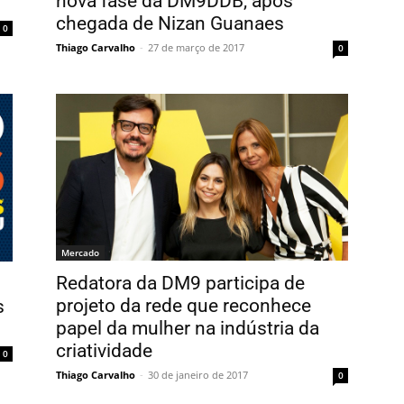
nova fase da DM9DDB, após
chegada de Nizan Guanaes
0
Thiago Carvalho
-
27 de março de 2017
0
Mercado
Redatora da DM9 participa de
projeto da rede que reconhece
s
papel da mulher na indústria da
criatividade
0
Thiago Carvalho
-
30 de janeiro de 2017
0