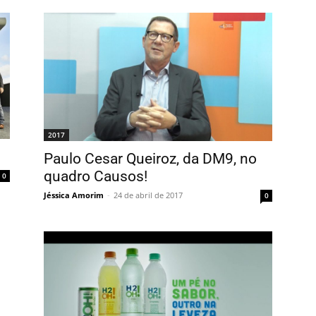
2017
Paulo Cesar Queiroz, da DM9, no
quadro Causos!
0
Jéssica Amorim
-
24 de abril de 2017
0