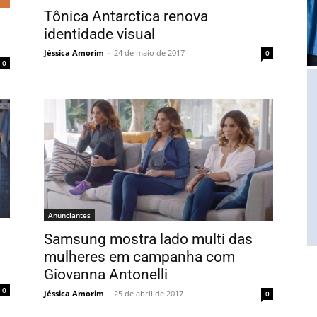
Tônica Antarctica renova
identidade visual
Jéssica Amorim
-
24 de maio de 2017
0
0
Anunciantes
Samsung mostra lado multi das
mulheres em campanha com
Giovanna Antonelli
0
Jéssica Amorim
-
25 de abril de 2017
0