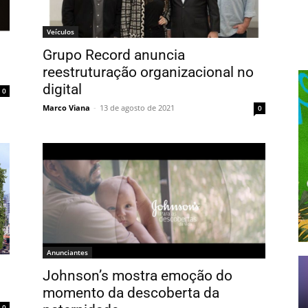
Veículos
Grupo Record anuncia
reestruturação organizacional no
digital
0
Marco Viana
-
13 de agosto de 2021
0
Anunciantes
Johnson’s mostra emoção do
momento da descoberta da
0