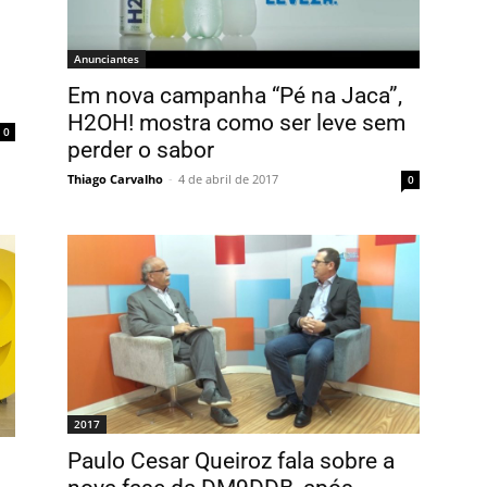
Anunciantes
Em nova campanha “Pé na Jaca”,
H2OH! mostra como ser leve sem
0
perder o sabor
Thiago Carvalho
-
4 de abril de 2017
0
2017
Paulo Cesar Queiroz fala sobre a