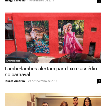
Thiago Carvalho
-
16 de março de 2017
0
Anunciantes
Lambe-lambes alertam para lixo e assédio
no carnaval
Jéssica Amorim
-
24 de fevereiro de 2017
0