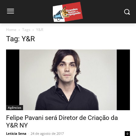
Home
Tags
Y&R
Tag: Y&R
Agências
Felipe Pavani será Diretor de Criação da
Y&R NY
Leticia Sena
-
24 de agosto de 2017
0