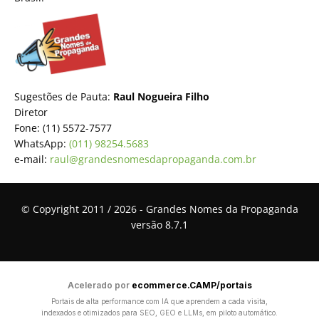
Sugestões de Pauta:
Raul Nogueira Filho
Diretor
Fone: (11) 5572-7577
WhatsApp:
(011) 98254.5683
e-mail:
raul@grandesnomesdapropaganda.com.br
© Copyright 2011 / 2026 - Grandes Nomes da Propaganda
versão 8.7.1
Acelerado por
ecommerce.CAMP/portais
Portais de alta performance com IA que aprendem a cada visita,
indexados e otimizados para SEO, GEO e LLMs, em piloto automático.