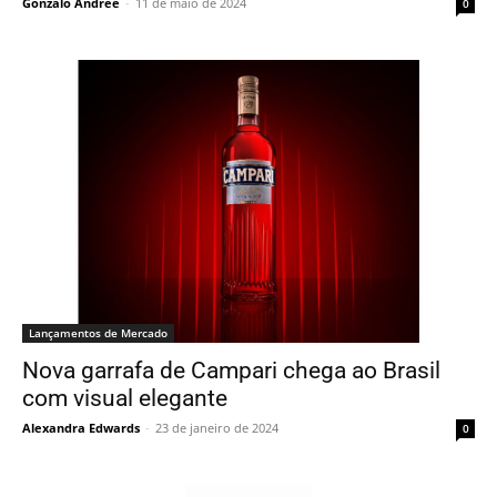
Gonzalo Andreé
-
11 de maio de 2024
0
Lançamentos de Mercado
Nova garrafa de Campari chega ao Brasil
com visual elegante
Alexandra Edwards
-
23 de janeiro de 2024
0