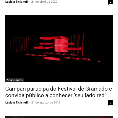
Letícia Ticianeli
-
24 de abril de 2020
0
Anunciantes
Campari participa do Festival de Gramado e
convida público a conhecer ‘seu lado red’
Letícia Ticianeli
-
21 de agosto de 2019
0