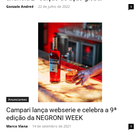
Gonzalo Andreé
-
22 de julho de 2022
0
Anunciantes
Campari lança webserie e celebra a 9ª
edição da NEGRONI WEEK
Marco Viana
-
14 de setembro de 2021
0