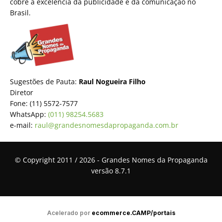
cobre a excelência da publicidade e da comunicação no
Brasil.
Sugestões de Pauta:
Raul Nogueira Filho
Diretor
Fone: (11) 5572-7577
WhatsApp:
(011) 98254.5683
e-mail:
raul@grandesnomesdapropaganda.com.br
© Copyright 2011 / 2026 - Grandes Nomes da Propaganda
versão 8.7.1
Acelerado por
ecommerce.CAMP/portais