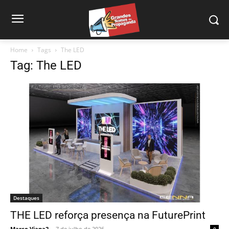
Home
Tags
The LED
Tag: The LED
Destaques
THE LED reforça presença na FuturePrint
Marco Viana2
-
7 de julho de 2026