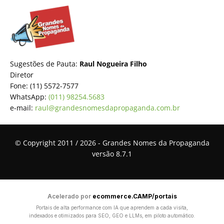
Sugestões de Pauta:
Raul Nogueira Filho
Diretor
Fone: (11) 5572-7577
WhatsApp:
(011) 98254.5683
e-mail:
raul@grandesnomesdapropaganda.com.br
© Copyright 2011 / 2026 - Grandes Nomes da Propaganda
versão 8.7.1
Acelerado por
ecommerce.CAMP/portais
Portais de alta performance com IA que aprendem a cada visita,
indexados e otimizados para SEO, GEO e LLMs, em piloto automático.