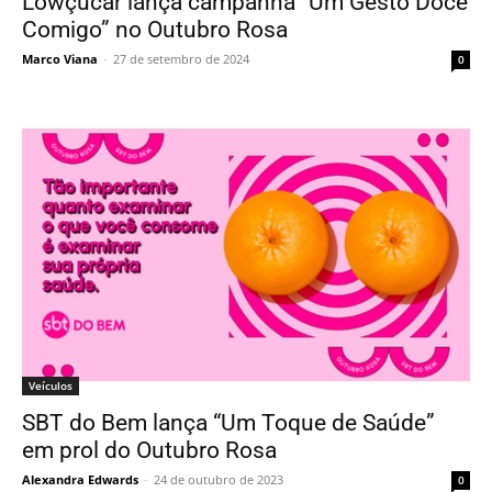
Lowçucar lança campanha “Um Gesto Doce
Comigo” no Outubro Rosa
Marco Viana
-
27 de setembro de 2024
0
Veículos
SBT do Bem lança “Um Toque de Saúde”
em prol do Outubro Rosa
Alexandra Edwards
-
24 de outubro de 2023
0