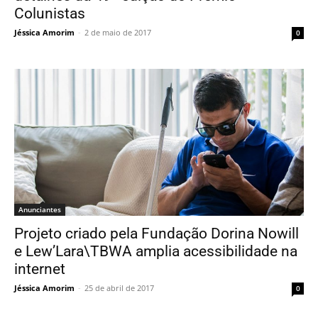
Colunistas
Jéssica Amorim
-
2 de maio de 2017
0
Anunciantes
Projeto criado pela Fundação Dorina Nowill
e Lew’Lara\TBWA amplia acessibilidade na
internet
Jéssica Amorim
-
25 de abril de 2017
0