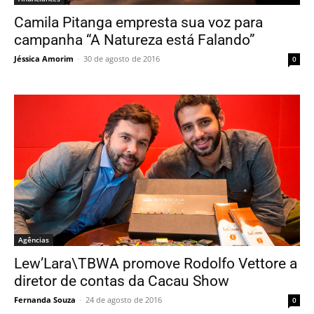
Camila Pitanga empresta sua voz para
campanha “A Natureza está Falando”
Jéssica Amorim
-
30 de agosto de 2016
0
Agências
Lew’Lara\TBWA promove Rodolfo Vettore a
diretor de contas da Cacau Show
Fernanda Souza
-
24 de agosto de 2016
0