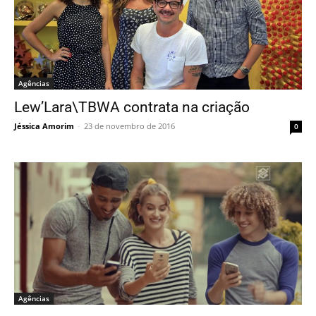
Agências
Lew’Lara\TBWA contrata na criação
Jéssica Amorim
-
23 de novembro de 2016
0
Agências