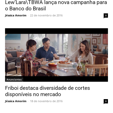
Lew’Lara\TBWA lança nova campanha para
o Banco do Brasil
Jéssica Amorim
-
22 de novembro de 2016
0
Anunciantes
Friboi destaca diversidade de cortes
disponíveis no mercado
Jéssica Amorim
-
18 de novembro de 2016
0