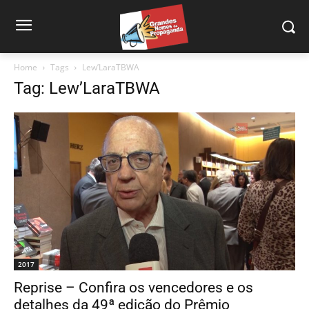
Home
Tags
Lew’LaraTBWA
Tag: Lew’LaraTBWA
2017
Reprise – Confira os vencedores e os
detalhes da 49ª edição do Prêmio