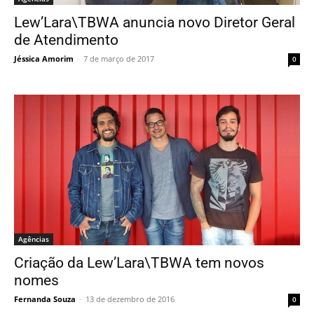
Lew’Lara\TBWA anuncia novo Diretor Geral
de Atendimento
Jéssica Amorim
-
7 de março de 2017
0
Agências
Criação da Lew’Lara\TBWA tem novos
nomes
Fernanda Souza
-
13 de dezembro de 2016
0