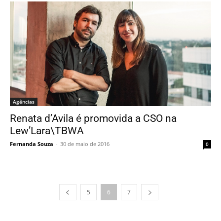
Agências
Renata d’Avila é promovida a CSO na
Lew’Lara\TBWA
Fernanda Souza
-
30 de maio de 2016
0
5
6
7