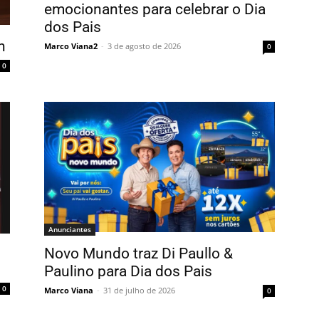
emocionantes para celebrar o Dia
dos Pais
n
Marco Viana2
-
3 de agosto de 2026
0
0
Anunciantes
Novo Mundo traz Di Paullo &
Paulino para Dia dos Pais
0
Marco Viana
-
31 de julho de 2026
0