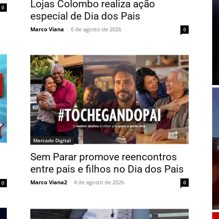
Lojas Colombo realiza ação
0
especial de Dia dos Pais
Marco Viana
-
6 de agosto de 2026
0
Mercado Digital
Sem Parar promove reencontros
entre pais e filhos no Dia dos Pais
Marco Viana2
-
4 de agosto de 2026
0
0