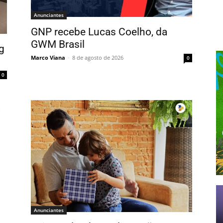
Anunciantes
GNP recebe Lucas Coelho, da
GWM Brasil
g
Marco Viana
-
8 de agosto de 2026
0
0
Anunciantes