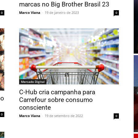
marcas no Big Brother Brasil 23
Marco Viana
-
19 de janeiro de 2023
0
0
Mercado Digital
C-Hub cria campanha para
 o
Carrefour sobre consumo
consciente
0
Marco Viana
-
19 de setembro de 2022
0