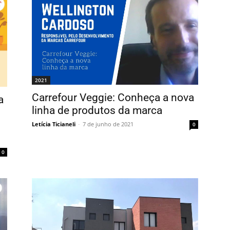
2021
Carrefour Veggie: Conheça a nova
a
linha de produtos da marca
Letícia Ticianeli
-
7 de junho de 2021
0
0