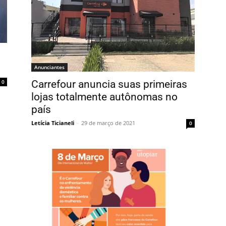
Anunciantes
0
Carrefour anuncia suas primeiras
lojas totalmente autônomas no
país
Letícia Ticianeli
-
29 de março de 2021
0