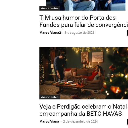
Anunciantes
TIM usa humor do Porta dos
Fundos para falar de convergênc
Marco Viana2
-
5 de agosto de 2026
Anunciantes
Veja e Perdigão celebram o Natal
em campanha da BETC HAVAS
Marco Viana
-
2 de dezembro de 2024