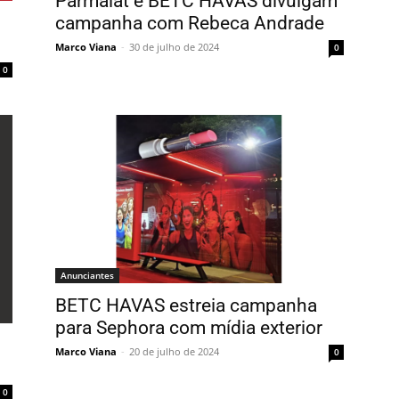
Parmalat e BETC HAVAS divulgam
campanha com Rebeca Andrade
Marco Viana
-
30 de julho de 2024
0
0
Anunciantes
BETC HAVAS estreia campanha
para Sephora com mídia exterior
Marco Viana
-
20 de julho de 2024
0
0