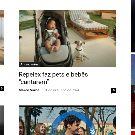
Anunciantes
Repelex faz pets e bebês
“cantarem”
0
Marco Viana
-
31 de outubro de 2024
0