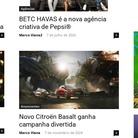
Agências
BETC HAVAS é a nova agência
ia
criativa de Pepsi®
Marco Viana2
-
7 de julho de 2026
0
0
Anunciantes
Novo Citroën Basalt ganha
campanha divertida
0
Marco Viana
-
7 de novembro de 2024
0