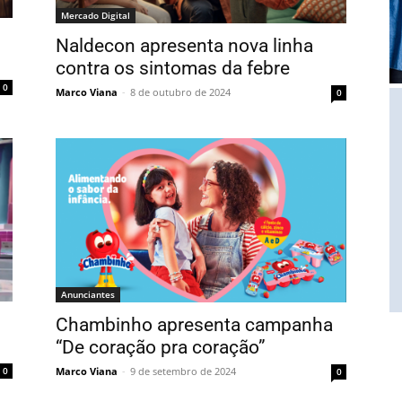
Mercado Digital
Naldecon apresenta nova linha
contra os sintomas da febre
0
Marco Viana
-
8 de outubro de 2024
0
Anunciantes
Chambinho apresenta campanha
“De coração pra coração”
Marco Viana
-
9 de setembro de 2024
0
0