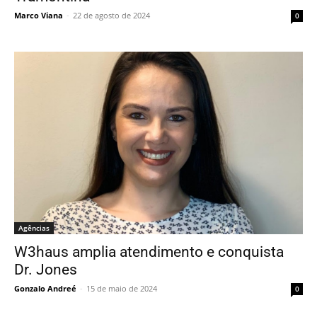
Marco Viana
-
22 de agosto de 2024
0
Agências
W3haus amplia atendimento e conquista
Dr. Jones
Gonzalo Andreé
-
15 de maio de 2024
0