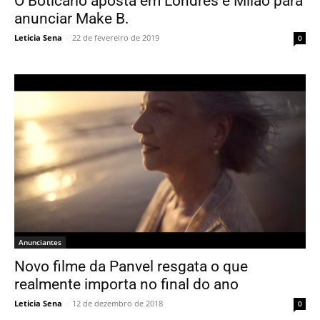
O Boticário aposta em Londres e Milão para
anunciar Make B.
Leticia Sena
-
22 de fevereiro de 2019
0
Anunciantes
Novo filme da Panvel resgata o que
realmente importa no final do ano
Leticia Sena
-
12 de dezembro de 2018
0