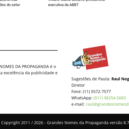
ões do setor
executiva da ABBT
ES NOMES DA PROPAGANDA é o
 a excelência da publicidade e
Sugestões de Pauta:
Raul Nog
Diretor
Fone: (11) 5572-7577
WhatsApp:
(011) 98254.5683
e-mail:
raul@grandesnomesd
 Copyright 2011 / 2026 - Grandes Nomes da Propaganda versão 8.7