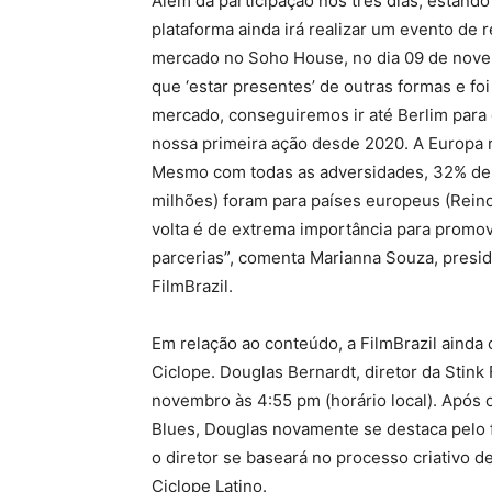
Além da participação nos três dias, estando
plataforma ainda irá realizar um evento de 
mercado no Soho House, no dia 09 de novem
que ‘estar presentes’ de outras formas e f
mercado, conseguiremos ir até Berlim para 
nossa primeira ação desde 2020. A Europa 
Mesmo com todas as adversidades, 32% de
milhões) foram para países europeus (Rein
volta é de extrema importância para promov
parcerias”, comenta Marianna Souza, presi
FilmBrazil.
Em relação ao conteúdo, a FilmBrazil ainda
Ciclope. Douglas Bernardt, diretor da Stink F
novembro às 4:55 pm (horário local). Após 
Blues, Douglas novamente se destaca pelo 
o diretor se baseará no processo criativo 
Ciclope Latino.