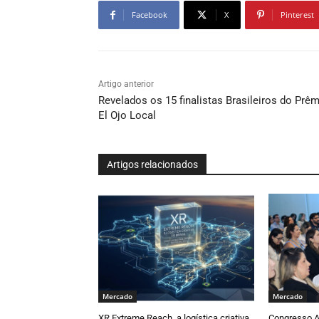
Facebook
X
Pinterest
Artigo anterior
Revelados os 15 finalistas Brasileiros do Prê
El Ojo Local
Artigos relacionados
Mercado
Mercado
XR Extreme Reach, a logística criativa
Congresso 