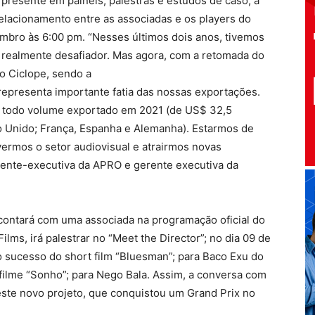
 presente em painéis, palestras e estudos de caso, a
relacionamento entre as associadas e os players do
bro às 6:00 pm. “Nesses últimos dois anos, tivemos
oi realmente desafiador. Mas agora, com a retomada do
o Ciclope, sendo a
representa importante fatia das nossas exportações.
 todo volume exportado em 2021 (de US$ 32,5
o Unido; França, Espanha e Alemanha). Estarmos de
ermos o setor audiovisual e atrairmos novas
dente-executiva da APRO e gerente executiva da
 contará com uma associada na programação oficial do
ilms, irá palestrar no “Meet the Director”; no dia 09 de
o sucesso do short film “Bluesman”; para Baco Exu do
filme “Sonho”; para Nego Bala. Assim, a conversa com
deste novo projeto, que conquistou um Grand Prix no