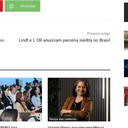
WhatsApp
Próximo artigo
mio
Lindt e L´OR anunciam parceria inédita no Brasil
Dança das cadeiras
ABMRA traz
Viviane Mansi assume presidência