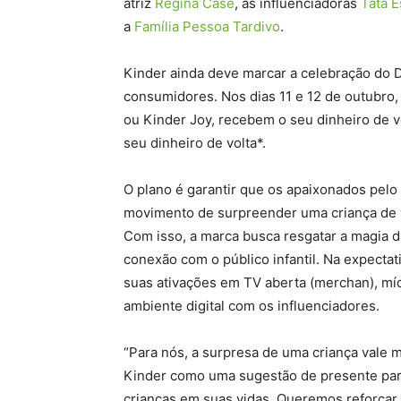
atriz
Regina Casé
, as influenciadoras
Tata E
a
Família Pessoa Tardivo
.
Kinder ainda deve marcar a celebração do D
consumidores. Nos dias 11 e 12 de outubr
ou Kinder Joy, recebem o seu dinheiro de 
seu dinheiro de volta*.
O plano é garantir que os apaixonados pelo 
movimento de surpreender uma criança de 
Com isso, a marca busca resgatar a magia 
conexão com o público infantil. Na expectat
suas ativações em TV aberta (merchan), míd
ambiente digital com os influenciadores.
“Para nós, a surpresa de uma criança vale m
Kinder como uma sugestão de presente pa
crianças em suas vidas. Queremos reforçar 