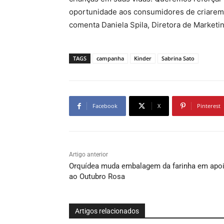
oportunidade aos consumidores de criarem 
comenta Daniela Spila, Diretora de Marketi
TAGS
campanha
Kinder
Sabrina Sato
Facebook
X
Pinterest
Artigo anterior
Orquídea muda embalagem da farinha em apo
ao Outubro Rosa
Artigos relacionados