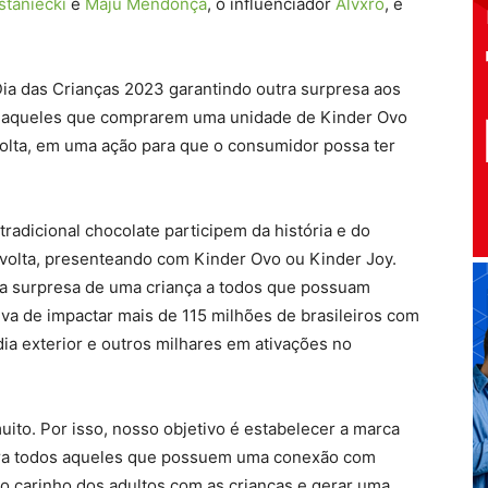
staniecki
e
Maju Mendonça
, o influenciador
Alvxro
, e
ia das Crianças 2023 garantindo outra surpresa aos
o, aqueles que comprarem uma unidade de Kinder Ovo
volta, em uma ação para que o consumidor possa ter
tradicional chocolate participem da história e do
volta, presenteando com Kinder Ovo ou Kinder Joy.
da surpresa de uma criança a todos que possuam
iva de impactar mais de 115 milhões de brasileiros com
ia exterior e outros milhares em ativações no
uito. Por isso, nosso objetivo é estabelecer a marca
ra todos aqueles que possuem uma conexão com
o carinho dos adultos com as crianças e gerar uma