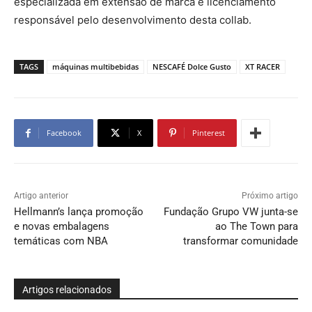
especializada em extensão de marca e licenciamento
responsável pelo desenvolvimento desta collab.
TAGS
máquinas multibebidas
NESCAFÉ Dolce Gusto
XT RACER
Facebook
X
Pinterest
Artigo anterior
Próximo artigo
Hellmann’s lança promoção
Fundação Grupo VW junta-se
e novas embalagens
ao The Town para
temáticas com NBA
transformar comunidade
Artigos relacionados