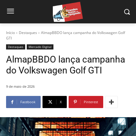
Início
Destaques
AlmapBBDO lança campanha do Volkswagen Golf
GTI
Destaques
Mercado Digital
AlmapBBDO lança campanha
do Volkswagen Golf GTI
9 de maio de 2026
Facebook
X
Pinterest