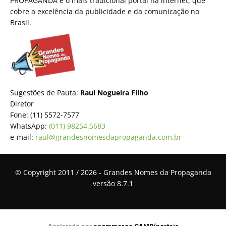
PROPAGANDA é o mais tradicional portal na internet, que
cobre a excelência da publicidade e da comunicação no
Brasil.
Sugestões de Pauta:
Raul Nogueira Filho
Diretor
Fone: (11) 5572-7577
WhatsApp:
(011) 98254.5683
e-mail:
raul@grandesnomesdapropaganda.com.br
© Copyright 2011 / 2026 - Grandes Nomes da Propaganda
versão 8.7.1