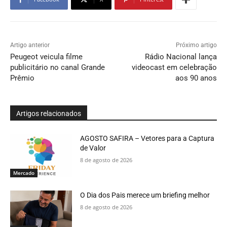
Artigo anterior
Próximo artigo
Peugeot veicula filme
Rádio Nacional lança
publicitário no canal Grande
videocast em celebração
Prêmio
aos 90 anos
Artigos relacionados
AGOSTO SAFIRA – Vetores para a Captura
de Valor
8 de agosto de 2026
Mercado
O Dia dos Pais merece um briefing melhor
8 de agosto de 2026