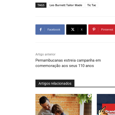
TAGS
Leo Burnett Tailor Made
Tic Tac
Facebook
X
Pinterest
Artigo anterior
Pernambucanas estreia campanha em
comemoração aos seus 110 anos
Artigos relacionados