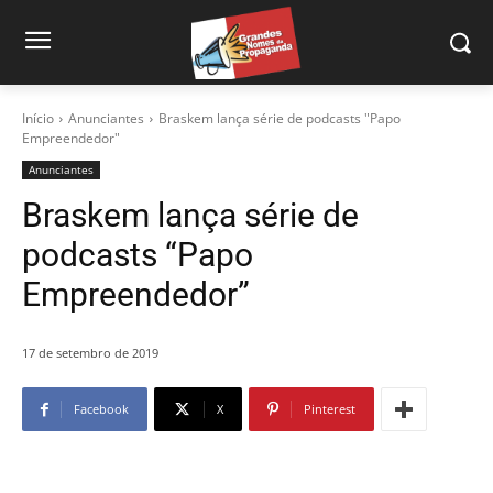
Início
Anunciantes
Braskem lança série de podcasts "Papo
Empreendedor"
Anunciantes
Braskem lança série de
podcasts “Papo
Empreendedor”
17 de setembro de 2019
Facebook
X
Pinterest