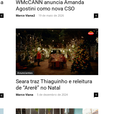
na
WMcCANN anuncia Amanda
Agostini como nova CSO
Marco Viana2
-
19 de maio de 2026
0
0
Anunciantes
Seara traz Thiaguinho e releitura
de “Arerê” no Natal
Marco Viana
-
5 de dezembro de 2024
0
0