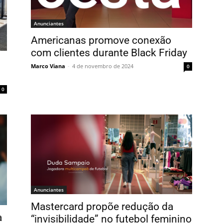
Anunciantes
Americanas promove conexão
com clientes durante Black Friday
s
Marco Viana
-
4 de novembro de 2024
0
0
Anunciantes
Mastercard propõe redução da
a
“invisibilidade” no futebol feminino