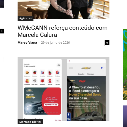
Agências
WMcCANN reforça conteúdo com
0
Marcela Calura
Marco Viana
-
29 de julho de 2026
0
Mercado Digital