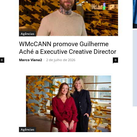
Agências
WMcCANN promove Guilherme
Aché a Executive Creative Director
Marco Viana2
-
2 de julho de 2026
0
0
Agências