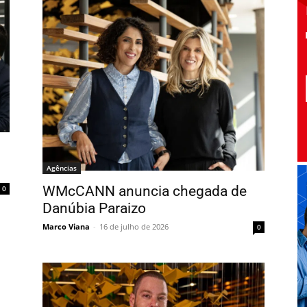
Agências
WMcCANN anuncia chegada de
0
Danúbia Paraizo
Marco Viana
-
16 de julho de 2026
0