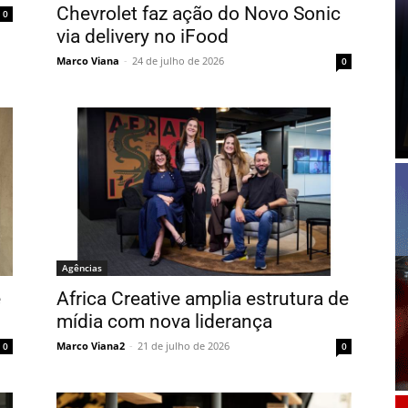
Chevrolet faz ação do Novo Sonic
0
via delivery no iFood
Marco Viana
-
24 de julho de 2026
0
Agências
e
Africa Creative amplia estrutura de
mídia com nova liderança
Marco Viana2
-
21 de julho de 2026
0
0