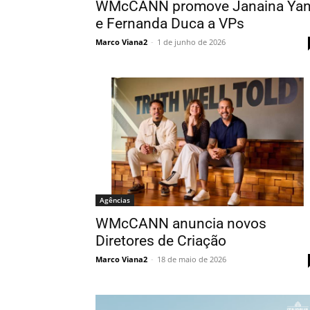
WMcCANN promove Janaina Ya
e Fernanda Duca a VPs
Marco Viana2
-
1 de junho de 2026
Agências
WMcCANN anuncia novos
Diretores de Criação
Marco Viana2
-
18 de maio de 2026