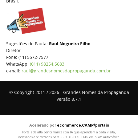
Brasil.
Sugestões de Pauta:
Raul Nogueira Filho
Diretor
Fone: (11) 5572-7577
WhatsApp:
(011) 98254.5683
e-mail:
raul@grandesnomesdapropaganda.com.br
© Copyright 2011 / 2026 - Grandes Nomes da Propaganda
versão 8.7.1
Acelerado por
ecommerce.CAMP/portais
Portais de alta performance com IA que aprendem a cada visita,
indexados e otimizados para SEO, GEO e LLMs, em piloto automático.