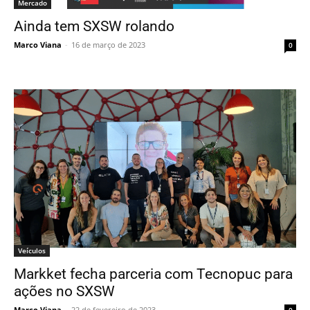
Mercado
Ainda tem SXSW rolando
Marco Viana
-
16 de março de 2023
0
Veículos
Markket fecha parceria com Tecnopuc para
ações no SXSW
Marco Viana
-
22 de fevereiro de 2023
0