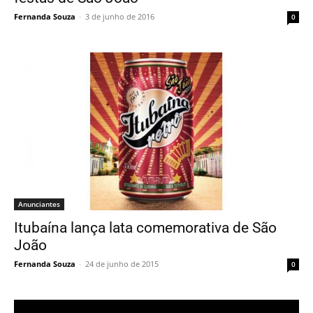
Fernanda Souza
-
3 de junho de 2016
0
Anunciantes
Itubaína lança lata comemorativa de São
João
Fernanda Souza
-
24 de junho de 2015
0