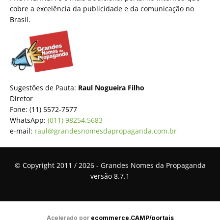
cobre a excelência da publicidade e da comunicação no
Brasil.
Sugestões de Pauta:
Raul Nogueira Filho
Diretor
Fone: (11) 5572-7577
WhatsApp:
(011) 98254.5683
e-mail:
raul@grandesnomesdapropaganda.com.br
© Copyright 2011 / 2026 - Grandes Nomes da Propaganda
versão 8.7.1
Acelerado por
ecommerce.CAMP/portais