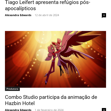
Tiago Leifert apresenta refúgios pós-
apocalípticos
Alexandra Edwards
-
12 de abril de 2024
0
Produtora
Combo Studio participa da animação de
Hazbin Hotel
Alexandra Edwards
-
1 de fevereiro de 2024
0