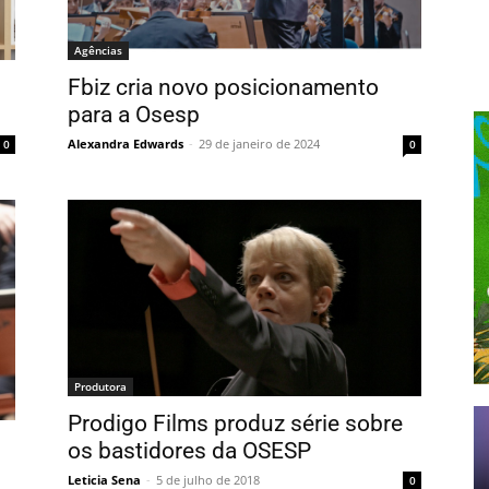
Agências
Fbiz cria novo posicionamento
para a Osesp
Alexandra Edwards
-
29 de janeiro de 2024
0
0
Produtora
Prodigo Films produz série sobre
os bastidores da OSESP
Leticia Sena
-
5 de julho de 2018
0