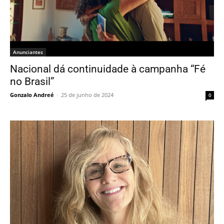
Anunciantes
Nacional dá continuidade à campanha “Fé
no Brasil”
Gonzalo Andreé
-
25 de junho de 2024
0