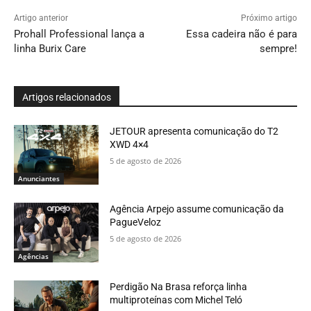
Artigo anterior
Próximo artigo
Prohall Professional lança a
Essa cadeira não é para
linha Burix Care
sempre!
Artigos relacionados
JETOUR apresenta comunicação do T2
XWD 4×4
5 de agosto de 2026
Anunciantes
Agência Arpejo assume comunicação da
PagueVeloz
5 de agosto de 2026
Agências
Perdigão Na Brasa reforça linha
multiproteínas com Michel Teló