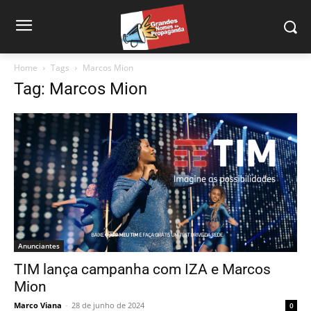
Home
Tags
Marcos Mion
Tag: Marcos Mion
Anunciantes
TIM lança campanha com IZA e Marcos
Mion
Marco Viana
-
28 de junho de 2024
0