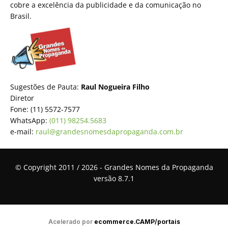
cobre a excelência da publicidade e da comunicação no
Brasil.
Sugestões de Pauta:
Raul Nogueira Filho
Diretor
Fone: (11) 5572-7577
WhatsApp:
(011) 98254.5683
e-mail:
raul@grandesnomesdapropaganda.com.br
© Copyright 2011 / 2026 - Grandes Nomes da Propaganda
versão 8.7.1
Acelerado por
ecommerce.CAMP/portais