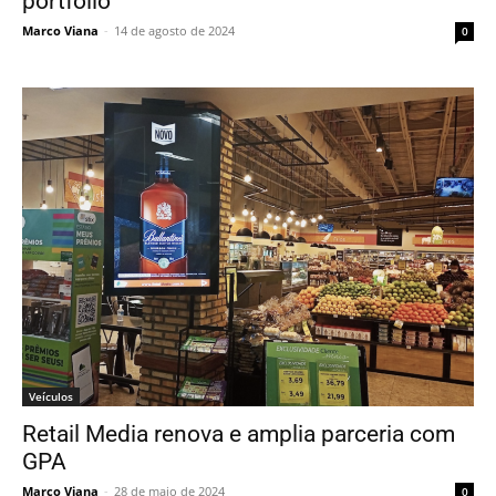
portfólio
Marco Viana
-
14 de agosto de 2024
0
Veículos
Retail Media renova e amplia parceria com
GPA
Marco Viana
-
28 de maio de 2024
0