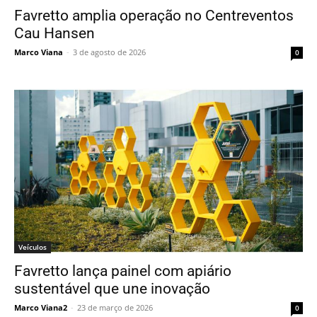
Favretto amplia operação no Centreventos
Cau Hansen
Marco Viana
-
3 de agosto de 2026
0
Veículos
Favretto lança painel com apiário
sustentável que une inovação
Marco Viana2
-
23 de março de 2026
0