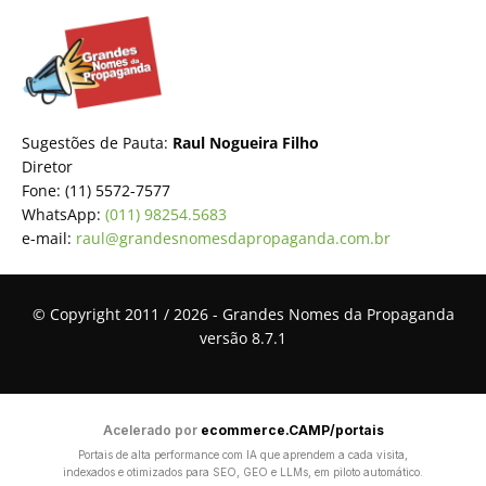
Sugestões de Pauta:
Raul Nogueira Filho
Diretor
Fone: (11) 5572-7577
WhatsApp:
(011) 98254.5683
e-mail:
raul@grandesnomesdapropaganda.com.br
© Copyright 2011 / 2026 - Grandes Nomes da Propaganda
versão 8.7.1
Acelerado por
ecommerce.CAMP/portais
Portais de alta performance com IA que aprendem a cada visita,
indexados e otimizados para SEO, GEO e LLMs, em piloto automático.