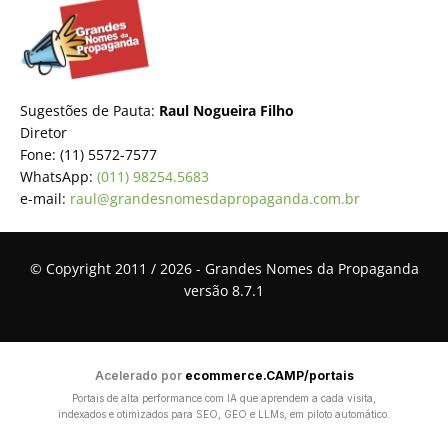
Sugestões de Pauta:
Raul Nogueira Filho
Diretor
Fone: (11) 5572-7577
WhatsApp:
(011) 98254.5683
e-mail:
raul@grandesnomesdapropaganda.com.br
© Copyright 2011 / 2026 - Grandes Nomes da Propaganda
versão 8.7.1
Acelerado por
ecommerce.CAMP/portais
Portais de alta performance com IA que aprendem a cada visita,
indexados e otimizados para SEO, GEO e LLMs, em piloto automático.