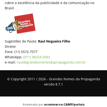
cobre a excelência da publicidade e da comunicação no
Brasil.
Sugestões de Pauta:
Raul Nogueira Filho
Diretor
Fone: (11) 5572-7577
WhatsApp:
(011) 98254.5683
e-mail:
raul@grandesnomesdapropaganda.com.br
© Copyright 2011 / 2026 - Grandes Nomes da Propaganda
versão 8.7.1
Acelerado por
ecommerce.CAMP/portais