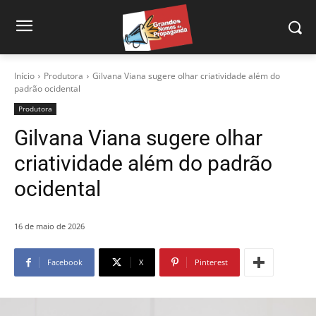
Início
Produtora
Gilvana Viana sugere olhar criatividade além do
padrão ocidental
Produtora
Gilvana Viana sugere olhar
criatividade além do padrão
ocidental
16 de maio de 2026
Facebook
X
Pinterest