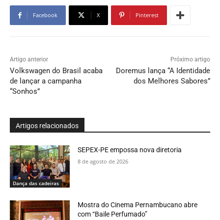
Facebook
X
Pinterest
Artigo anterior
Próximo artigo
Volkswagen do Brasil acaba
Doremus lança “A Identidade
de lançar a campanha
dos Melhores Sabores”
“Sonhos”
Artigos relacionados
SEPEX-PE empossa nova diretoria
8 de agosto de 2026
Dança das cadeiras
Mostra do Cinema Pernambucano abre
com “Baile Perfumado”