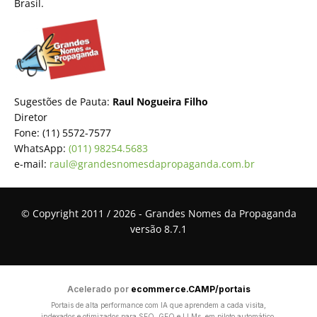
Brasil.
Sugestões de Pauta:
Raul Nogueira Filho
Diretor
Fone: (11) 5572-7577
WhatsApp:
(011) 98254.5683
e-mail:
raul@grandesnomesdapropaganda.com.br
© Copyright 2011 / 2026 - Grandes Nomes da Propaganda
versão 8.7.1
Acelerado por
ecommerce.CAMP/portais
Portais de alta performance com IA que aprendem a cada visita,
indexados e otimizados para SEO, GEO e LLMs, em piloto automático.