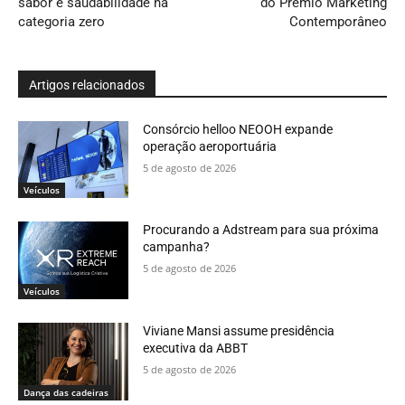
sabor e saudabilidade na
do Prêmio Marketing
categoria zero
Contemporâneo
Artigos relacionados
Consórcio helloo NEOOH expande
operação aeroportuária
5 de agosto de 2026
Veículos
Procurando a Adstream para sua próxima
campanha?
5 de agosto de 2026
Veículos
Viviane Mansi assume presidência
executiva da ABBT
5 de agosto de 2026
Dança das cadeiras