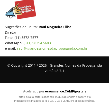
Sugestões de Pauta:
Raul Nogueira Filho
Diretor
Fone: (11) 5572-7577
WhatsApp:
(011) 98254.5683
e-mail:
raul@grandesnomesdapropaganda.com.br
© Copyright 2011 / 2026 - Grandes Nomes da Propaganda
versão 8.7.1
Acelerado por
ecommerce.CAMP/portais
Portais de alta performance com IA que aprendem a cada visita,
indexados e otimizados para SEO, GEO e LLMs, em piloto automático.