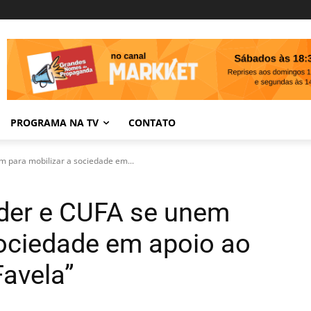
PROGRAMA NA TV
CONTATO
 para mobilizar a sociedade em...
nder e CUFA se unem
sociedade em apoio ao
Favela”