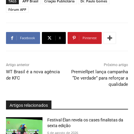
TAGS
APP Brasil
Criação Publicitária
Dr. Paulo Gomes
Fórum APP
Facebook
X
Pinterest
Artigo anterior
Próximo artigo
WT Brasil é a nova agência
PremieRpet lança campanha
de KFC
“De verdade” para reforçar a
qualidade
Artigos relacionados
Festival Élan revela os cases finalistas da
sexta edição
6 de agosto de 2026