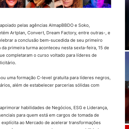
o e apoiado pelas agências AlmapBBDO e Soko,
ém Artplan, Convert, Dream Factory, entre outras-, e
elebrar a conclusão bem-sucedida de seu primeiro
 da primeira turma aconteceu nesta sexta-feira, 15 de
e completaram o curso voltado para líderes de
citário.
onou uma formação C-level gratuita para líderes negros,
nários, além de estabelecer parcerias sólidas com
 aprimorar habilidades de Negócios, ESG e Liderança,
senciais para quem está em cargos de tomada de
 explícita ao Mercado de acelerar transformações