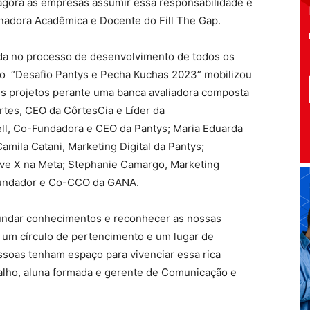
 agora às empresas assumir essa responsabilidade e
enadora Acadêmica e Docente do Fill The Gap.
iada no processo de desenvolvimento de todos os
, o “Desafio Pantys e Pecha Kuchas 2023” mobilizou
s projetos perante uma banca avaliadora composta
ôrtes, CEO da CôrtesCia e Líder da
ll, Co-Fundadora e CEO da Pantys; Maria Eduarda
ila Catani, Marketing Digital da Pantys;
ve X na Meta; Stephanie Camargo, Marketing
o-Fundador e Co-CCO da GANA.
ofundar conhecimentos e reconhecer as nossas
 um círculo de pertencimento e um lugar de
ssoas tenham espaço para vivenciar essa rica
alho, aluna formada e gerente de Comunicação e