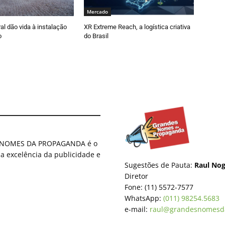
Mercado
al dão vida à instalação
XR Extreme Reach, a logística criativa
o
do Brasil
ES NOMES DA PROPAGANDA é o
 a excelência da publicidade e
Sugestões de Pauta:
Raul Nog
Diretor
Fone: (11) 5572-7577
WhatsApp:
(011) 98254.5683
e-mail:
raul@grandesnomesd