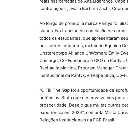
reais nas camadas de Alta Liderança. Cabe
contratações”, avalia Bárbara Zachi, Coord
Ao longo do projeto, a marca Pantys foi al
alunos. No trabalho de conclusão de curso
todos os estudantes, que apresentaram seu
por líderes influentes, incluindo Egnalda C
Unstereotype Alliance UnWomen; Emily Ewe
Camargo, Co-Fundadora e CFO da Pantys; Cam
Raphaella Martins, Program Manager Creati
Institucional da Pantys; e Felipe Silva, C
“O Fill The Gap foi a oportunidade de apr
potências. Sinto que desenvolvemos juntes
prosperidade. Desejo que muitas outras pe
experiência em 2024”, comenta Marta Carv
Relações Institucionais na FCB Brasil.