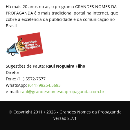
Há mais 20 anos no ar, o programa GRANDES NOMES DA
PROPAGANDA é o mais tradicional portal na internet, que
cobre a excelência da publicidade e da comunicação no
Brasil.
Sugestões de Pauta:
Raul Nogueira Filho
Diretor
Fone: (11) 5572-7577
WhatsApp:
(011) 98254.5683
e-mail:
raul@grandesnomesdapropaganda.com.br
© Copyright 2011 / 2026 - Grandes Nomes da Propaganda
versão 8.7.1