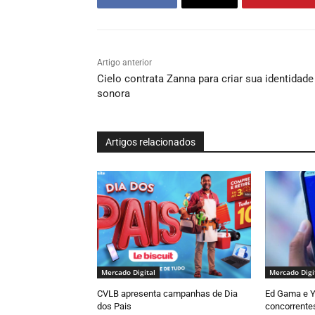
Artigo anterior
Cielo contrata Zanna para criar sua identidade
sonora
Artigos relacionados
Mercado Digital
Mercado Digi
CVLB apresenta campanhas de Dia
Ed Gama e Y
dos Pais
concorrente