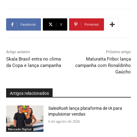
Facebook
X
Pinterest
Artigo anterior
Próximo artigo
Skala Brasil entra no clima
Maturatta Friboi lança
da Copa e lança campanha
campanha com Ronaldinho
Gaúcho
Artigos relacionados
SalesRush lança plataforma de IA para
impulsionar vendas
6 de agosto de 2026
Mercado Digital