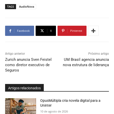
TAGS
AudioNova
Facebook
X
Pinterest
Artigo anterior
Próximo artigo
Zurich anuncia Sven Feistel
UM Brasil agencia anuncia
como diretor executivo de
nova estrutura de liderança
Seguros
Artigos relacionados
OpusMúltipla cria novela digital para a
Uninter
10 de agosto de 2026