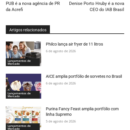
PUB é a nova agência de PR
Denise Porto Hruby é a nova
da Acrefi
CEO do IAB Brasil
Artigos relacionados
Philco lança air fryer de 11 litros
6 de agosto de 2026
Lançamentos de
Mercado
AICE amplia portfólio de sorvetes no Brasil
6 de agosto de 2026
Lançamentos de
Mercado
Purina Fancy Feast amplia portfólio com
linha Supremo
5 de agosto de 2026
Lançamentos de
Mercado