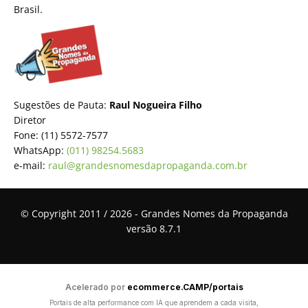
Brasil.
Sugestões de Pauta:
Raul Nogueira Filho
Diretor
Fone: (11) 5572-7577
WhatsApp:
(011) 98254.5683
e-mail:
raul@grandesnomesdapropaganda.com.br
© Copyright 2011 / 2026 - Grandes Nomes da Propaganda
versão 8.7.1
Acelerado por
ecommerce.CAMP/portais
Portais de alta performance com IA que aprendem a cada visita,