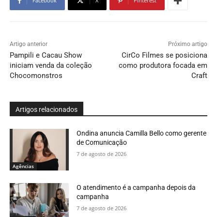
Facebook
X
Pinterest
Artigo anterior
Próximo artigo
Pampili e Cacau Show
CirCo Filmes se posiciona
iniciam venda da coleção
como produtora focada em
Chocomonstros
Craft
Artigos relacionados
Ondina anuncia Camilla Bello como gerente
de Comunicação
7 de agosto de 2026
Agências
O atendimento é a campanha depois da
campanha
7 de agosto de 2026